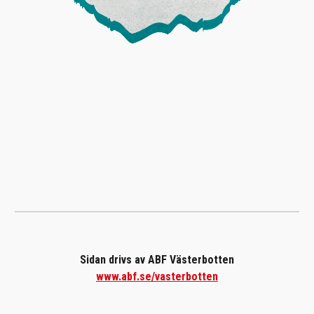
Sidan drivs av ABF Västerbotten
www.abf.se/vasterbotten